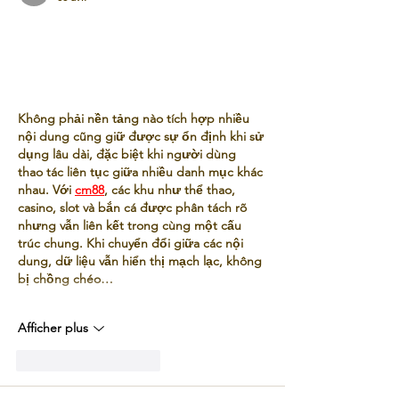
Không phải nền tảng nào tích hợp nhiều 
nội dung cũng giữ được sự ổn định khi sử 
dụng lâu dài, đặc biệt khi người dùng 
thao tác liên tục giữa nhiều danh mục khác 
nhau. Với 
cm88
, các khu như thể thao, 
casino, slot và bắn cá được phân tách rõ 
nhưng vẫn liên kết trong cùng một cấu 
trúc chung. Khi chuyển đổi giữa các nội 
dung, dữ liệu vẫn hiển thị mạch lạc, không 
bị chồng chéo…
Afficher plus
J'aime
Répondre