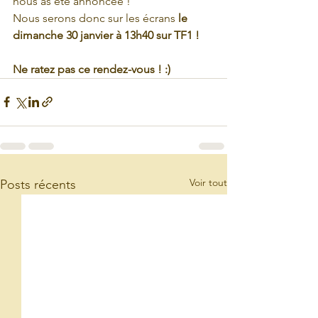
nous as été annoncée !
Nous serons donc sur les écrans 
le 
dimanche 30 janvier à 13h40 sur TF1 !
Ne ratez pas ce rendez-vous ! :)
Voir tout
Posts récents