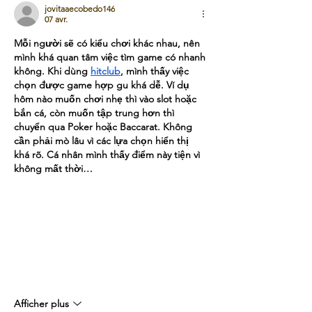
jovitaaecobedo146
07 avr.
Mỗi người sẽ có kiểu chơi khác nhau, nên 
mình khá quan tâm việc tìm game có nhanh 
không. Khi dùng 
hitclub
, mình thấy việc 
chọn được game hợp gu khá dễ. Ví dụ 
hôm nào muốn chơi nhẹ thì vào slot hoặc 
bắn cá, còn muốn tập trung hơn thì 
chuyển qua Poker hoặc Baccarat. Không 
cần phải mò lâu vì các lựa chọn hiển thị 
khá rõ. Cá nhân mình thấy điểm này tiện vì 
không mất thời…
Afficher plus