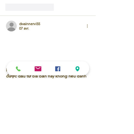
J'aime
Répondre
dwainnervi55
07 avr.
Không khó để nhận ra một nền tảng có 
được đầu tư bài bản hay không nếu dành 
đủ thời gian trải nghiệm qua nhiều phiên 
sử dụng khác nhau. Những chi tiết nhỏ 
như cách hiển thị, nhịp phản hồi hay cảm 
giác chuyển đổi giữa các nội dung thường 
nói lên nhiều hơn vẻ ngoài ban đầu. Trong 
dòng trải nghiệm đó, 
https://123bsa.com/
 cho thấy cách giữ mọi 
hoạt động trong một luồng thống nhất, 
từ việc theo dõi…