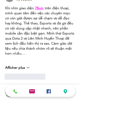
Khi nhìn giao diện 
78win
 trên điện thoại, 
mình quan tâm đến việc các chuyên mục 
có còn giữ được sự dễ chạm và dễ đọc 
hay không. Thể thao, Esports và đá gà đều 
có nội dung cập nhật nhanh, nên phần 
mobile cần đặc biệt gọn. Mình thử Esports 
qua Dota 2 và Liên Minh Huyền Thoại để 
xem lịch đấu hiển thị ra sao. Cảm giác dữ 
liệu nếu chia thành nhóm rõ sẽ thuận mắt 
hơn nhiều.…
Afficher plus
J'aime
Répondre
blogcommentsieuviet
il y a 3 jours
สิ่งที่ผมค่อย ๆ สังเกตเห็นหลังจากใช้งาน 
f1688
 หลายครั้ง คือความสม่ำเสมอของการ