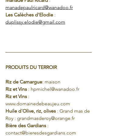
Manade Paul Ricard
 : 
manadepaulricard@wanadoo.fr
Les Calèches d'Elodie
 : 
duplissy.elodie@gmail.com
PRODUITS DU TERROIR
Riz de Camargue
: maison
Riz et Vins
 : hpmichel@wanadoo.fr
Riz et Vins
 : 
www.domainedebeaujeu.com
Huile d´Olive, riz, olives 
: Grand mas de 
Roy : grandmasderoy@orange.fr
Bière des Gardians
 : 
contact@bieresdesgardians.com