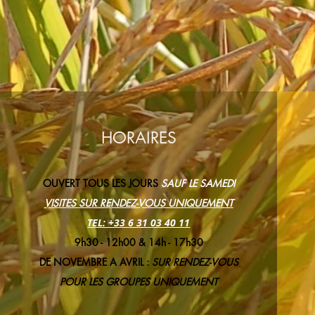
HORAIRES
OUVERT TOUS LES JOURS
SAUF LE SAMEDI
VISITES SUR RENDEZ-VOUS UNIQU
EMENT
TEL: +33
6 31
03 40 11
9h30 - 12h00 & 14h - 17h30
DE NOVEMBRE A AVRIL :
SUR RENDEZ-VOUS
POUR LES GROUPES UNIQUEMENT