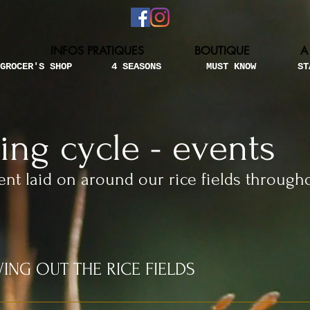
INFOS PRATIQUES
BOUTIQUE
A
GROCER'S SHOP
4 SEASONS
MUST KNOW
ST
ing cycle - events
nt laid on around our rice fields through
ING OUT THE RICE FIELDS