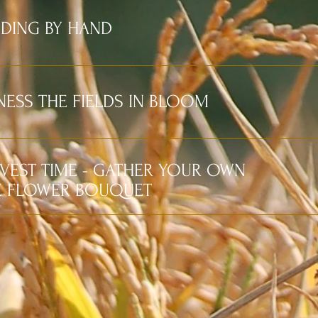
DING BY HAND
NESS THE FIELDS IN BLOOM
VEST TIME - GATHER YOUR OWN
E FLOWER BOUQUET