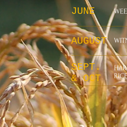
JUNE
WEE
AUGUST
WIT
SEPT.
HAR
RIC
& OCT